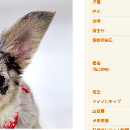
犬種
性別
地域
誕生日
飼育開始日
価格
[税込価格]
毛色
マイクロチップ
血統書
予防接種