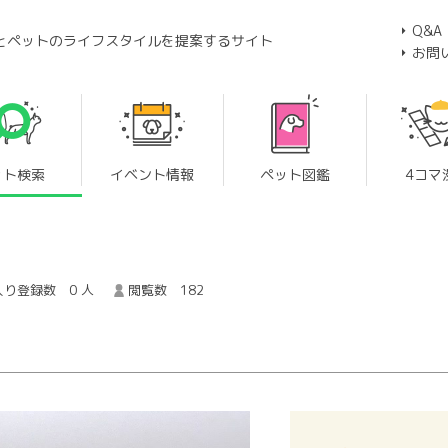
Q&A
とペットのライフスタイルを提案するサイト
お問
ット検索
イベント情報
ペット図鑑
4コマ
り登録数 0 人
閲覧数 182