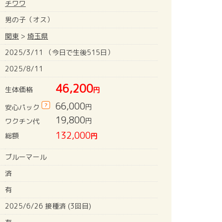
チワワ
男の子（オス）
関東
>
埼玉県
2025/3/11 （今日で生後515日）
2025/8/11
46,200
生体価格
円
66,000
?
円
安心パック
19,800
円
ワクチン代
132,000
総額
円
ブルーマール
済
有
2025/6/26 接種済 (3回目)