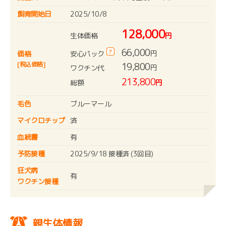
飼育開始日
2025/10/8
128,000
生体価格
円
66,000
?
円
安心パック
価格
[税込価格]
19,800
円
ワクチン代
213,800
総額
円
毛色
ブルーマール
マイクロチップ
済
血統書
有
予防接種
2025/9/18 接種済 (3回目)
狂犬病
有
ワクチン接種
親生体情報