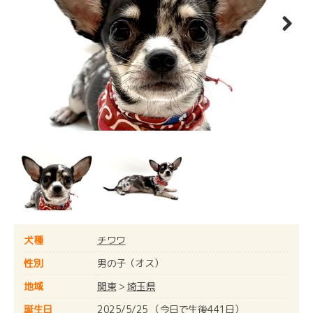
Next
犬種
チワワ
性別
男の子（オス）
地域
関東
>
埼玉県
誕生日
2025/5/25 （今日で生後441日）