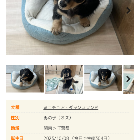
Next
Next
犬種
ミニチュア・ダックスフンド
性別
男の子（オス）
地域
関東
>
千葉県
誕生日
2025/10/08 （今日で生後304日）