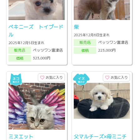
ペキニーズ トイプード
柴
ル
2025年12月6日生まれ
ペッツワン富津店
販売店
2025年12月5日生まれ
ペッツワン富津店
223,000円
販売店
価格
323,000円
価格
お気に入り
お気に入り
ミヌエット
父マルチーズ×母ミニチ