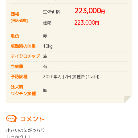
223,000
生体価格
円
価格
[税込価格]
223,000
総額
円
毛色
赤
成熟時の体重
10Kg
マイクロチップ
済
血統書
有
予防接種
2026年2月2日 接種済 (1回目)
狂犬病
無
ワクチン接種
コメント
小さいのにがっちり！
しっかり！！