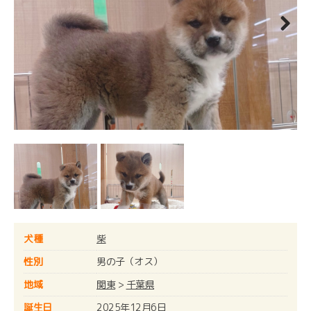
Next
犬種
柴
性別
男の子（オス）
地域
関東
>
千葉県
誕生日
2025年12月6日