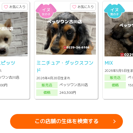
お気に入り
お気に入り
ピッツ
ミニチュア・ダックスフン
MIX
ド
れ
2026年5月5日生
ツワン古川店
ペ
販売店
2026年4月28日生まれ
ペッツワン古川店
000円
15
販売店
価格
240,300円
価格
この店舗の生体を検索する