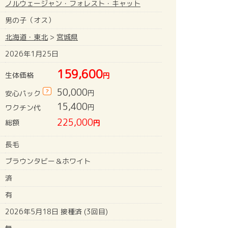
ノルウェージャン・フォレスト・キャット
男の子（オス）
北海道・東北
>
宮城県
2026年1月25日
159,600
生体価格
円
50,000
?
円
安心パック
15,400
円
ワクチン代
225,000
総額
円
長毛
ブラウンタビー＆ホワイト
済
有
2026年5月18日 接種済 (3回目)