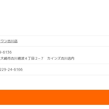
ツワン古川店
9-6136
県大崎市古川穂波４丁目２−７ カインズ古川店内
0229-24-6166