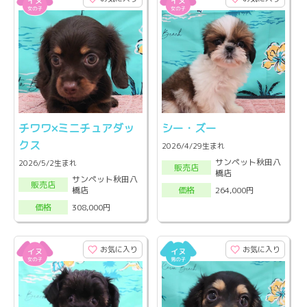
チワワ×ミニチュアダッ
シー・ズー
クス
2026/4/29生まれ
サンペット秋田八
2026/5/2生まれ
販売店
橋店
サンペット秋田八
販売店
橋店
264,000円
価格
308,000円
価格
お気に入り
お気に入り