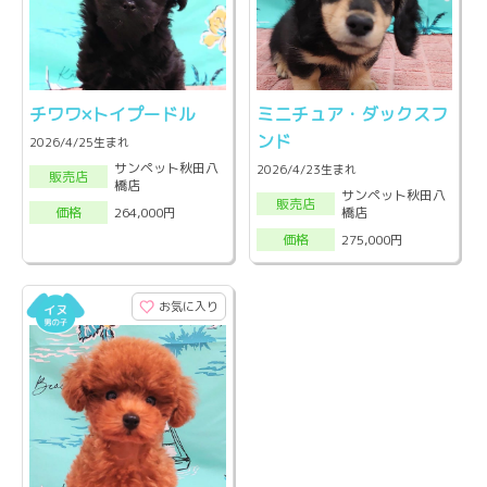
チワワ×トイプードル
ミニチュア・ダックスフ
ンド
2026/4/25生まれ
サンペット秋田八
2026/4/23生まれ
販売店
橋店
サンペット秋田八
販売店
橋店
264,000円
価格
275,000円
価格
お気に入り