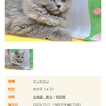
猫種
マンチカン
性別
女の子（メス）
地域
北海道・東北
>
秋田県
誕生日
2025/11/7 （今日で生後273日）