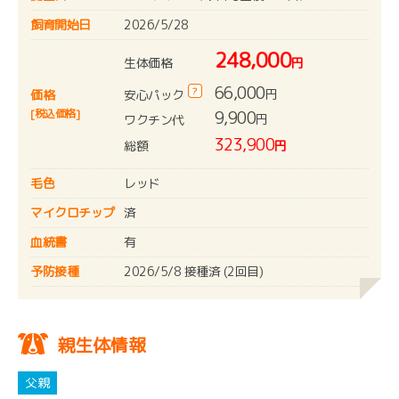
飼育開始日
2026/5/28
248,000
生体価格
円
66,000
?
円
安心パック
価格
[税込価格]
9,900
円
ワクチン代
323,900
総額
円
毛色
レッド
マイクロチップ
済
血統書
有
予防接種
2026/5/8 接種済 (2回目)
親生体情報