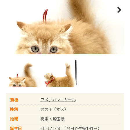
Next
猫種
アメリカン・カール
性別
男の子（オス）
地域
関東
>
埼玉県
誕生日
2026/1/30 （今日で生後191日）