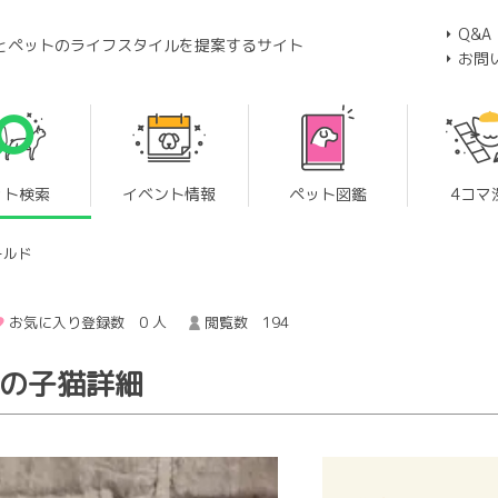
Q&A
とペットのライフスタイルを提案するサイト
お問
ット検索
イベント情報
ペット図鑑
4コマ
ールド
お気に入り登録数 0 人
閲覧数 194
 の子猫詳細