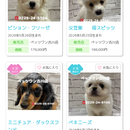
ビション・フリーゼ
父豆柴 母スピッツ
2026年5月26日生まれ
2026年5月23日生まれ
ペッツワン古川店
ペッツワン古川店
販売店
販売店
178,000円
168,000円
価格
価格
お気に入り
お気に入り
ミニチュア・ダックスフ
ペキニーズ
ンド
2026年5月2日生まれ