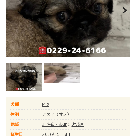
Next
犬種
MIX
性別
男の子（オス）
地域
北海道・東北
>
宮城県
誕生日
2026年5月5日