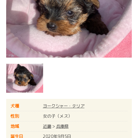
犬種
ヨークシャー・テリア
性別
女の子（メス）
地域
近畿
>
兵庫県
誕生日
2020年9月5日