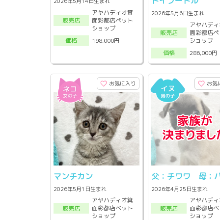
トイプードル
2026年5月14日生まれ
アヤハディオ箕
2026年5月6日生まれ
面彩都店ペット
販売店
アヤハディ
ショップ
面彩都店ペ
販売店
ショップ
198,000円
価格
286,000円
価格
お気に入り
お気
マンチカン
父：チワワ 母：
2026年5月1日生まれ
2026年4月25日生まれ
アヤハディオ箕
アヤハディ
面彩都店ペット
面彩都店ペ
販売店
販売店
ショップ
ショップ