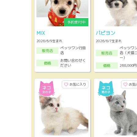
MIX
パピヨン
2026/6/9生まれ
2026/6/7生まれ
ペッツワン行田
ペッツワ
販売店
店
店（犬猫
販売店
ー）
お問い合わせく
価格
ださい
268,000円
価格
お気に入り
お気