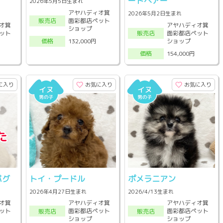
ートヘアー
2026年5月5日生まれ
アヤハディオ箕
2026年5月2日生まれ
面彩都店ペット
販売店
オ箕
アヤハディオ箕
ショップ
ット
面彩都店ペット
販売店
ショップ
132,000円
価格
154,000円
価格
に入り
お気に入り
お気に入り
パグ
トイ・プードル
ポメラニアン
2026年4月27日生まれ
2026/4/13生まれ
オ箕
アヤハディオ箕
アヤハディオ箕
ット
面彩都店ペット
面彩都店ペット
販売店
販売店
ショップ
ショップ