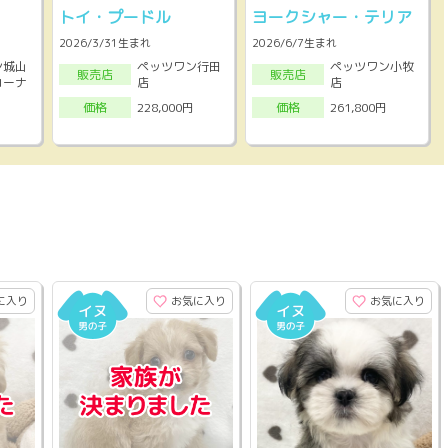
トイ・プードル
ヨークシャー・テリア
2026/3/31生まれ
2026/6/7生まれ
ン城山
ペッツワン行田
ペッツワン小牧
販売店
販売店
コーナ
店
店
228,000円
261,800円
価格
価格
に入り
お気に入り
お気に入り