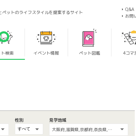
Q&A
とペットのライフスタイルを提案するサイト
お問
ット検索
イベント情報
ペット図鑑
4コマ
性別
見学地域
大阪府,滋賀県,京都府,奈良県,兵庫県,和歌山県