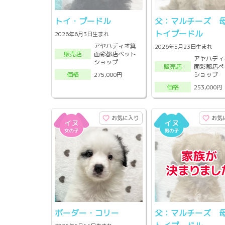
トイ・プードル
父：マルチーズ 
トイプードル
2026年6月3日生まれ
アヤハディオ箕
2026年5月23日生まれ
面彩都店ペット
販売店
アヤハディ
ショップ
面彩都店ペ
販売店
ショップ
275,000円
価格
253,000円
価格
お気に入り
お気
ボーダー・コリー
父：マルチーズ 