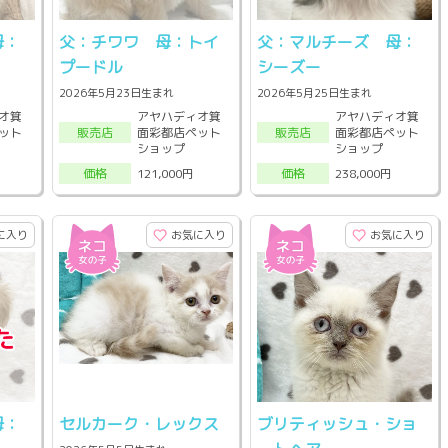
母：
父：チワワ 母：トイ
父：マルチーズ 母：
プードル
シーズー
2026年5月23日生まれ
2026年5月25日生まれ
オ箕
アヤハディオ箕
アヤハディオ箕
ット
面彩都店ペット
面彩都店ペット
販売店
販売店
ショップ
ショップ
121,000円
238,000円
価格
価格
に入り
お気に入り
お気に入り
母：
セルカーク・レックス
ブリティッシュ・ショ