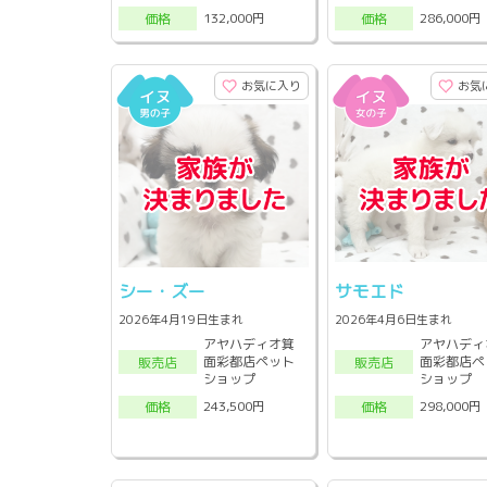
132,000円
286,000円
価格
価格
お気に入り
お気
シー・ズー
サモエド
2026年4月19日生まれ
2026年4月6日生まれ
アヤハディオ箕
アヤハディ
面彩都店ペット
面彩都店ペ
販売店
販売店
ショップ
ショップ
243,500円
298,000円
価格
価格