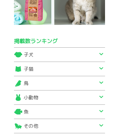
掲載数ランキング
子犬
子猫
鳥
小動物
魚
その他