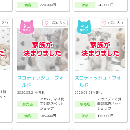
220,000円
242,000円
価格
価格
に入り
お気に入り
お気に入り
スコティッシュ・フォ
スコティッシュ・フォ
ールド
ールド
オ箕
2026.03.21生まれ
2026.03.21生まれ
ット
アヤハディオ箕
アヤハディオ箕
面彩都店ペット
面彩都店ペット
販売店
販売店
ショップ
ショップ
165,000円
138,000円
価格
価格