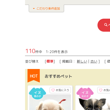
こだわり条件追加
110
件中 1-20件を表示
並び替え
[
標準
] [ 掲載日：
新しい
|
古い
] [ 
HOT
おすすめペット
お気に入り
お気