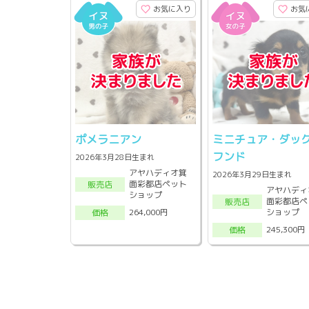
お気に入り
お気
ポメラニアン
ミニチュア・ダッ
フンド
2026年3月28日生まれ
アヤハディオ箕
2026年3月29日生まれ
面彩都店ペット
販売店
アヤハディ
ショップ
面彩都店ペ
販売店
ショップ
264,000円
価格
245,300円
価格