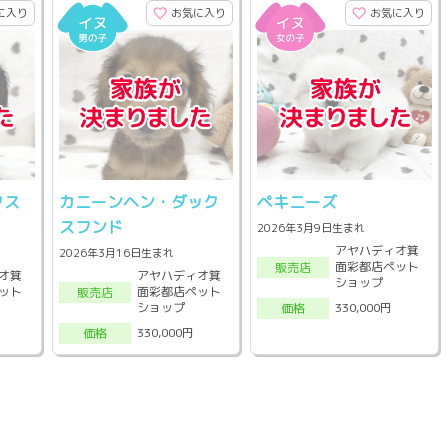
に入り
お気に入り
お気に入り
クス
カニーンヘン・ダック
ペキニーズ
スフンド
2026年3月9日生まれ
アヤハディオ箕
2026年3月16日生まれ
面彩都店ペット
販売店
オ箕
アヤハディオ箕
ショップ
ット
面彩都店ペット
販売店
ショップ
330,000円
価格
330,000円
価格