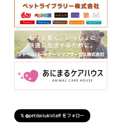
𝕏 @petdaisukistaff をフォロー