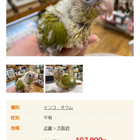
Next
種別
インコ・オウム
性別
不明
地域
近畿
>
大阪府