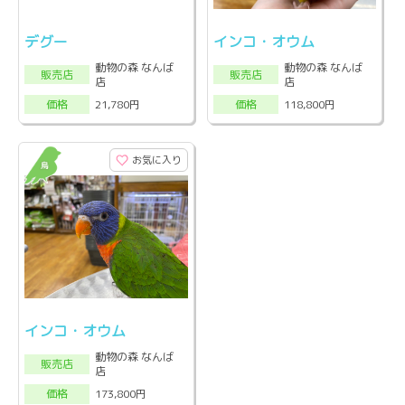
デグー
インコ・オウム
動物の森 なんば
動物の森 なんば
販売店
販売店
店
店
21,780円
118,800円
価格
価格
お気に入り
インコ・オウム
動物の森 なんば
販売店
店
173,800円
価格