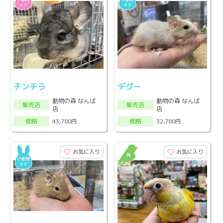
チンチラ
デグー
動物の森 なんば
動物の森 なんば
販売店
販売店
店
店
43,780円
32,780円
価格
価格
お気に入り
お気に入り