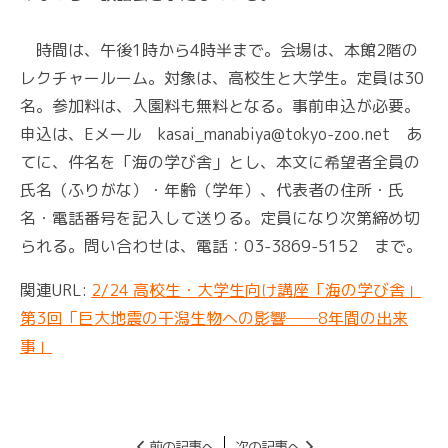
時間は、午後1時から4時半まで。会場は、本館2階の
レクチャールーム。対象は、高校生と大学生。定員は30
名。参加料は、入園料も無料となる。事前申込が必要。
申込は、Eメール kasai_manabiya@tokyo-zoo.net あ
てに、件名を「海の学び舎」とし、本文に希望者全員の
氏名（ふりがな）・年齢（学年）、代表者の住所・氏
名・電話番号を記入して送りる。定員になり次第締め切
られる。問い合わせは、電話：03-3869-5152 まで。
関連URL:
2/24 高校生・大学生向け講座「海の学び舎」
第3回「巨大地震の干潟生物への影響──8年間の出来
事」
前の記事へ
次の記事へ