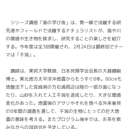
シリーズ講座「海の学び舎」は、第一線で活躍する研
究者やフィールドで活躍するナチュラリストが、海や川
の環境や生き物を探求し、研究することの楽しさを紹介
する。今年度は全3回開催され、2月24日は最終回でテー
マは「干潟」。
講師は、東邦大学教授、日本貝類学会会長の大越健嗣
博士。東北地方太平洋沖地震からもうすぐ8年。80cmも
地盤沈下した宮城県の万石浦周辺は陸の一部が海になっ
たり、山砂を入れて人工干潟を造成したり、大きな環境
変化があった。地震後のアサリやそれを食べる外来巻貝
の8年間の調査を通して、干潟の生物にとっての巨大地
震の意味を考える。またプログラム後半では、お茶を飲
みながらの談話会を予定している。