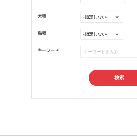
犬種
猫種
キーワード