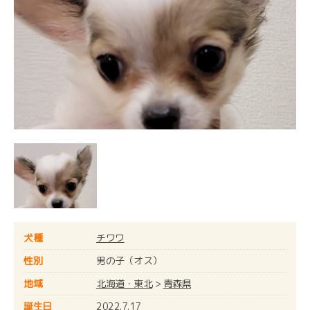
犬種
チワワ
性別
男の子（オス）
地域
北海道・東北
>
青森県
誕生日
2022.7.17