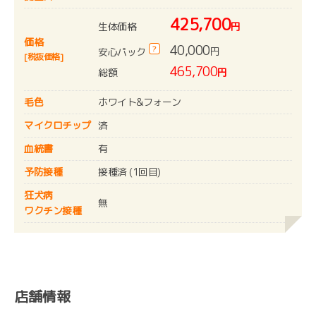
425,700
生体価格
円
価格
40,000
?
円
安心パック
[税抜価格]
465,700
総額
円
毛色
ホワイト&フォーン
マイクロチップ
済
血統書
有
予防接種
接種済 (1回目)
狂犬病
無
ワクチン接種
店舗情報