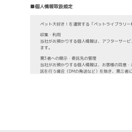
■個人情報取扱規定
ペット大好き！を運営する「ペットライブラリー
収集・利用
当社がお預かりする個人情報は、アフターサービ
ます。
第3者への開示・委託先の管理
当社がお預かりする個人情報は、お客様の同意・
託を行う場合（DMの発送など）を除き、第三者
また、業務の委託を行う場合には、業務委託先と
情報管理
当社がお預かりする氏名、住所、電話番号等の個
また、お預かりする個人情報の開示、訂正、利用
教育・改善
社員に対する教育を実施するほか、個人情報に関
ます。