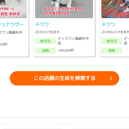
シュナウザー
チワワ
チワワ
2026/2/3生まれ
2026/02/23生ま
スワン高崎矢中
ディスワン高崎矢中
デ
販売店
販売店
店
店
000円
198,000円
価格
価格
この店舗の生体を検索する