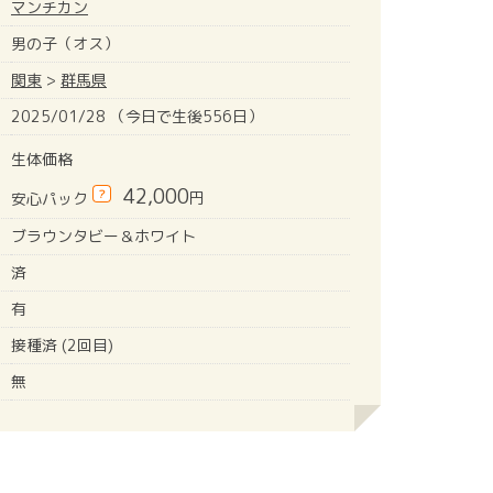
マンチカン
男の子（オス）
関東
>
群馬県
2025/01/28 （今日で生後556日）
生体価格
42,000
?
円
安心パック
ブラウンタビー＆ホワイト
済
有
接種済 (2回目)
無