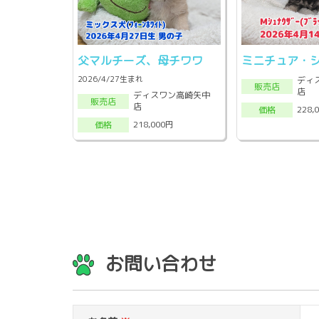
父マルチーズ、母チワワ
ミニチュア・
2026/4/27生まれ
ディ
販売店
店
ディスワン高崎矢中
販売店
店
228,
価格
218,000円
価格
お問い合わせ