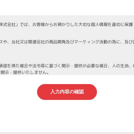
株式会社」では、お客様からお預かりした大切な個人情報を適切に保護
スや、当社又は関連会社の商品開発及びマーケィング活動の為に、及び
承諾を得た場合や法令等に基づく開示・提供が必要な場合、人の生命、
に開示・提供いたしません。
機密保持契約を締結し、厳重な管理を義務付けます。
人情報は当社が責任を持って管理し、個人情報への不正アクセスや情報
停止等を希望される場合は、速やかに対応いたします。
わる管理責任者を置き、適切に管理を行い、その保護に努めます。個人