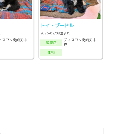
トイ・プードル
れ
2026/02/08生まれ
ィスワン高崎矢中
ディスワン高崎矢中
販売店
店
価格