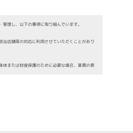
・管理し、以下の事項に取り組んでいます。
該当店舗等の対応に利用させていただくことがあり
身体または財産保護のために必要な場合、業務の委
の紛失、破壊、漏洩等などの危険防止に努めます。
情報に関する法令を遵守し、継続した見直しを図り