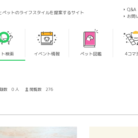
Q&A
とペットのライフスタイルを提案するサイト
お問
ット検索
イベント情報
ペット図鑑
4コマ
録数 0 人
閲覧数 276