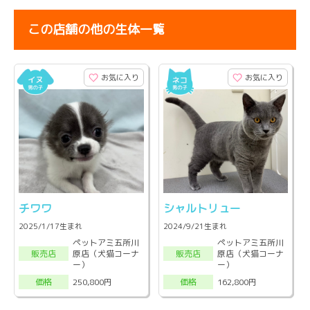
この店舗の他の生体一覧
お気に入り
お気に入り
チワワ
シャルトリュー
2025/1/17生まれ
2024/9/21生まれ
ペットアミ五所川
ペットアミ五所川
原店（犬猫コーナ
原店（犬猫コーナ
販売店
販売店
ー）
ー）
250,800円
162,800円
価格
価格