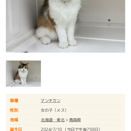
猫種
マンチカン
性別
女の子（メス）
地域
北海道・東北
>
青森県
誕生日
2024/7/10 （今日で生後759日）