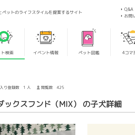
Q&A
とペットのライフスタイルを提案するサイト
お問
ット検索
イベント情報
ペット図鑑
4コマ
入り登録数 1 人
閲覧数 425
ックスフンド（MIX） の子犬詳細