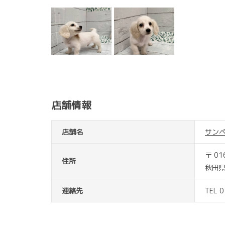
店舗情報
店舗名
サン
〒 01
住所
秋田
連絡先
TEL 