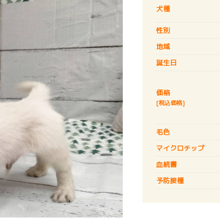
犬種
性別
地域
誕生日
価格
[税込価格]
毛色
マイクロチップ
血統書
予防接種