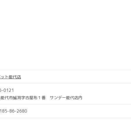
ペット能代店
6-0121
県能代市鰄渕字古屋布１番 サンデー能代店内
0185-86-2680