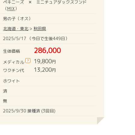
ペキニーズ ✕ ミニチュアダックスフンド
（
MIX
）
男の子（オス）
北海道・東北
>
秋田県
2025/5/17 （今日で生後449日）
286,000
生体価格
19,800
?
円
メディカル
13,200
円
ワクチン代
ホワイト
済
無
2025/9/30 接種済 (3回目)