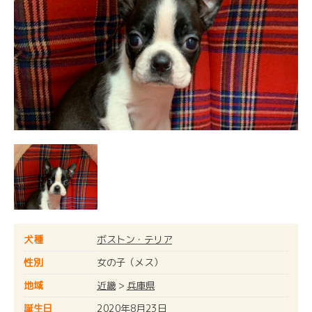
犬種
ボストン・テリア
性別
女の子（メス）
地域
近畿
>
兵庫県
誕生日
2020年8月23日