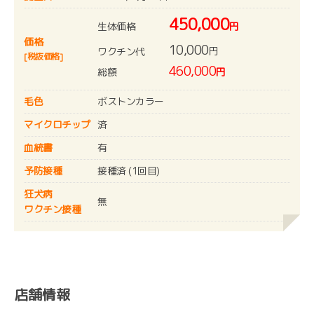
450,000
生体価格
円
価格
10,000
円
ワクチン代
[税抜価格]
460,000
総額
円
毛色
ボストンカラー
マイクロチップ
済
血統書
有
予防接種
接種済 (1回目)
狂犬病
無
ワクチン接種
店舗情報