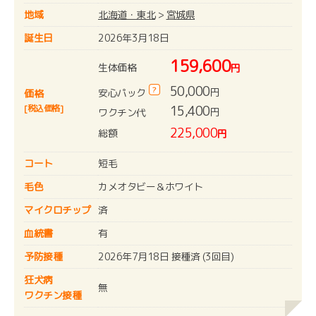
地域
北海道・東北
>
宮城県
誕生日
2026年3月18日
159,600
生体価格
円
50,000
?
円
安心パック
価格
[税込価格]
15,400
円
ワクチン代
225,000
総額
円
コート
短毛
毛色
カメオタビー＆ホワイト
マイクロチップ
済
血統書
有
予防接種
2026年7月18日 接種済 (3回目)
狂犬病
無
ワクチン接種