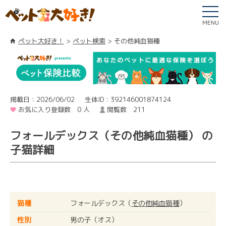
MENU
ペット大好き！
ペット検索
その他純血猫種
掲載日：2026/06/02
生体ID：392146001874124
お気に入り登録数 0 人
閲覧数 211
フォールデックス（その他純血猫種） の
子猫詳細
猫種
フォールデックス（
その他純血猫種
）
性別
男の子（オス）