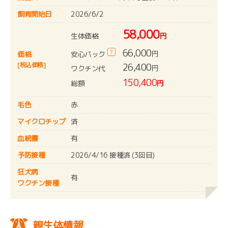
飼育開始日
2026/6/2
58,000
生体価格
円
66,000
?
円
安心パック
価格
[税込価格]
26,400
円
ワクチン代
150,400
総額
円
毛色
赤
マイクロチップ
済
血統書
有
予防接種
2026/4/16 接種済 (3回目)
狂犬病
有
ワクチン接種
親生体情報