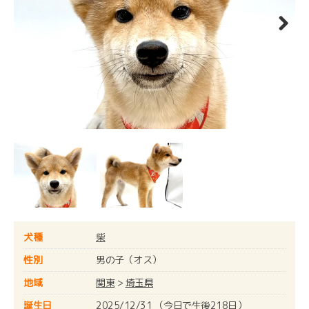
Next
犬種
柴
性別
男の子（オス）
地域
関東
>
埼玉県
誕生日
2025/12/31 （今日で生後218日）