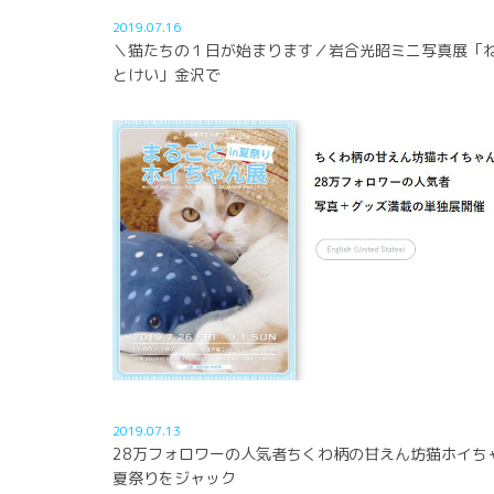
2019.07.16
＼猫たちの１日が始まります／岩合光昭ミニ写真展「
とけい」金沢で
2019.07.13
28万フォロワーの人気者ちくわ柄の甘えん坊猫ホイち
夏祭りをジャック