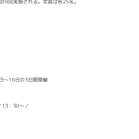
計8回実施される。定員は各25名。
日～16日の3日間開催
／13：30～／