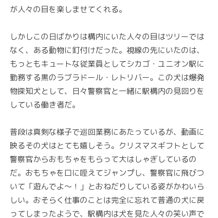
が人々の目を楽しませてくれる。
しかしこの日ばかりは構内にいた人々の目はツリーでは
なく、ある動物に釘付けだった。視線の先にいたのは、
もっともキュートな従業員としてシカゴ・ユニオン駅に
勤務する黒のラブラドール・レトリバー。この犬は爆発
物探知犬として、日々警察官と一緒に駅構内の見回りを
している働き者だ。
普段は真剣な様子で巡回業務にあたっているが、動画に
映るその犬はとても嬉しそう。クリスマスギフトとして
警察官からおもちゃをもらって大はしゃぎしているの
だ。おもちゃを口に咥えてジャンプし、警察官に飛びつ
いて「遊んでよ〜！」とおねだりしている姿がかわいら
しい。おそらく仕事のことは完全に忘れて普通の犬に戻
ってしまったようで、駅構内は犬を見た人々の笑い声で