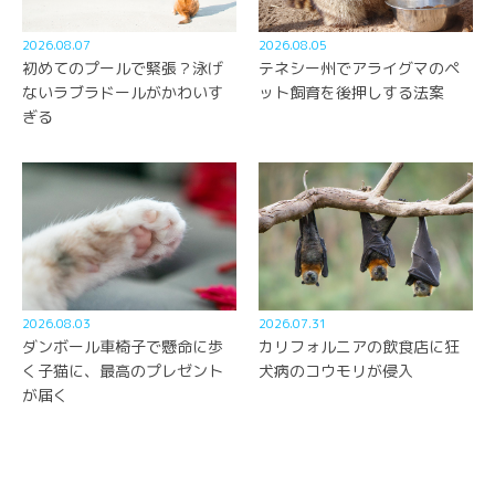
2026.08.07
2026.08.05
初めてのプールで緊張？泳げ
テネシー州でアライグマのペ
ないラブラドールがかわいす
ット飼育を後押しする法案
ぎる
2026.08.03
2026.07.31
ダンボール車椅子で懸命に歩
カリフォルニアの飲食店に狂
く子猫に、最高のプレゼント
犬病のコウモリが侵入
が届く