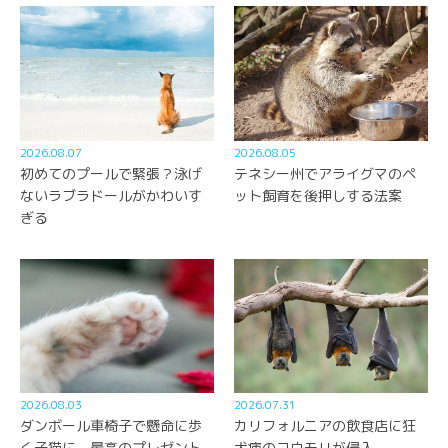
2026.08.07
2026.08.05
初めてのプールで緊張？泳げ
テネシー州でアライグマのペ
ないラブラドールがかわいす
ット飼育を後押しする法案
ぎる
2026.08.03
2026.07.31
ダンボール車椅子で懸命に歩
カリフォルニアの飲食店に狂
く子猫に、最高のプレゼント
犬病のコウモリが侵入