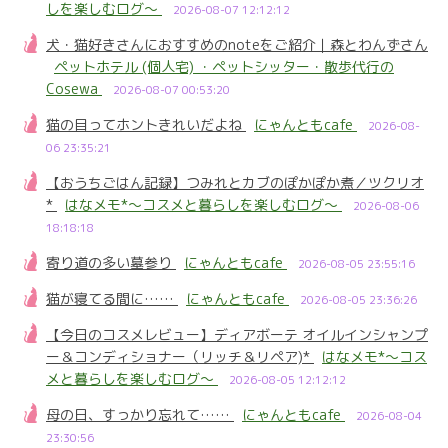
しを楽しむログ～
2026-08-07 12:12:12
犬・猫好きさんにおすすめのnoteをご紹介｜森とわんずさん
ペットホテル (個人宅) ・ペットシッター・散歩代行の
Cosewa
2026-08-07 00:53:20
猫の目ってホントきれいだよね
にゃんともcafe
2026-08-
06 23:35:21
【おうちごはん記録】つみれとカブのぽかぽか煮／ツクリオ
*
はなメモ*～コスメと暮らしを楽しむログ～
2026-08-06
18:18:18
寄り道の多い墓参り
にゃんともcafe
2026-08-05 23:55:16
猫が寝てる間に……
にゃんともcafe
2026-08-05 23:36:26
【今日のコスメレビュー】ディアボーテ オイルインシャンプ
ー＆コンディショナー（リッチ＆リペア)*
はなメモ*～コス
メと暮らしを楽しむログ～
2026-08-05 12:12:12
母の日、すっかり忘れて……
にゃんともcafe
2026-08-04
23:30:56