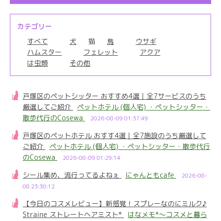
カテゴリー
すべて
犬
猫
鳥
ウサギ
ハムスター
フェレット
アクア
は虫類
その他
戸塚区のペットシッター おすすめ4選｜全7サービスのうち
厳選してご紹介
ペットホテル (個人宅) ・ペットシッター・
散歩代行のCosewa
2026-08-09 01:37:49
戸塚区のペットホテル おすす4選｜全7施設のうち厳選して
ご紹介
ペットホテル (個人宅) ・ペットシッター・散歩代行
のCosewa
2026-08-09 01:29:14
シール集め、流行ってるよねぇ
にゃんともcafe
2026-08-
08 23:30:12
【今日のコスメレビュー】新感覚！スプレーなのにミルク♪
Straine ストレートヘアミスト*
はなメモ*～コスメと暮ら