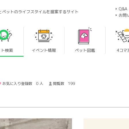
Q&A
とペットのライフスタイルを提案するサイト
お問
ット検索
イベント情報
ペット図鑑
4コマ
お気に入り登録数 0 人
閲覧数 199