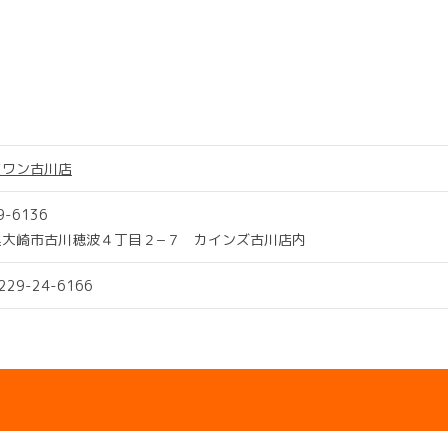
ツワン古川店
9-6136
県大崎市古川穂波４丁目２−７ カインズ古川店内
0229-24-6166