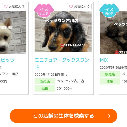
お気に入り
お気に入り
ピッツ
ミニチュア・ダックスフン
MIX
ド
れ
2026年5月5日生
ツワン古川店
ペ
販売店
2026年4月28日生まれ
ペッツワン古川店
000円
15
販売店
価格
204,600円
価格
この店舗の生体を検索する