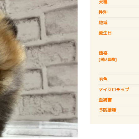
犬種
性別
地域
誕生日
価格
[税込価格]
毛色
マイクロチップ
血統書
予防接種