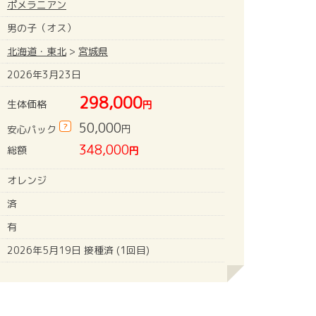
ポメラニアン
男の子（オス）
北海道・東北
>
宮城県
2026年3月23日
298,000
生体価格
円
50,000
?
円
安心パック
348,000
総額
円
オレンジ
済
有
2026年5月19日 接種済 (1回目)