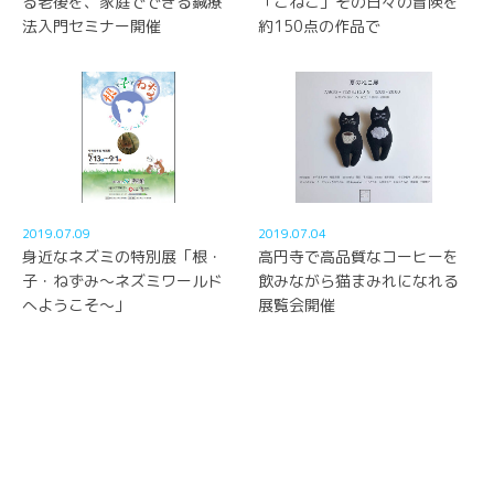
る老後を、家庭でできる鍼療
「こねこ」その日々の冒険を
法入門セミナー開催
約150点の作品で
2019.07.09
2019.07.04
身近なネズミの特別展「根・
高円寺で高品質なコーヒーを
子・ねずみ～ネズミワールド
飲みながら猫まみれになれる
へようこそ～」
展覧会開催