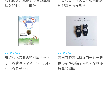
る老後を、家庭でできる鍼療
「こねこ」その日々の冒険を
法入門セミナー開催
約150点の作品で
2019.07.09
2019.07.04
身近なネズミの特別展「根・
高円寺で高品質なコーヒーを
子・ねずみ～ネズミワールド
飲みながら猫まみれになれる
へようこそ～」
展覧会開催