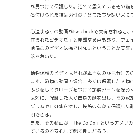
が見つけて保護した。汚れて震えているその猫
名付けられた猫は男性の子どもたちや飼い犬に
心温まるこの動画がFacebookで共有される
作られたビデオだ」と非難する声もあり、フェ
結局このビデオは偽ではないということが実証
落ち着いた。
動物保護のビデオはどれが本当なのか見分ける
まず、偽物の動画の場合、多くは保護した人物
ふりをしてグローブをつけて診察シーンを撮影
反対に、保護した人が自身の顔を出し、その家
グラムやTikTokを探し、投稿のなかに保護
明できる。
また、その動画が「The Do Do」というア
ているので安心して観て良いだろう。