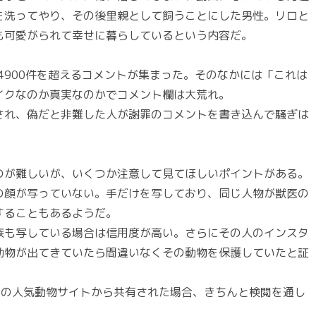
を洗ってやり、その後里親として飼うことにした男性。リロと
も可愛がられて幸せに暮らしているという内容だ。
と、4900件を超えるコメントが集まった。そのなかには「これは
イクなのか真実なのかでコメント欄は大荒れ。
され、偽だと非難した人が謝罪のコメントを書き込んで騒ぎは
のが難しいが、いくつか注意して見てほしいポイントがある。
の顔が写っていない。手だけを写しており、同じ人物が獣医の
することもあるようだ。
族も写している場合は信用度が高い。さらにその人のインスタ
した動物が出てきていたら間違いなくその動物を保護していたと証
メリカの人気動物サイトから共有された場合、きちんと検閲を通し