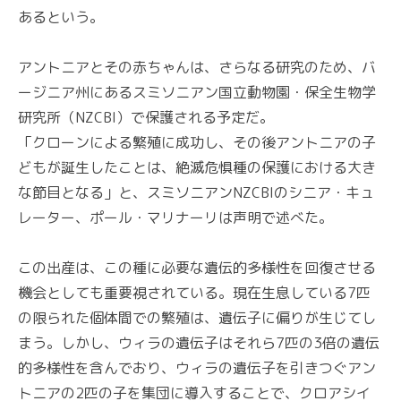
あるという。
アントニアとその赤ちゃんは、さらなる研究のため、バ
ージニア州にあるスミソニアン国立動物園・保全生物学
研究所（NZCBI）で保護される予定だ。
「クローンによる繁殖に成功し、その後アントニアの子
どもが誕生したことは、絶滅危惧種の保護における大き
な節目となる」と、スミソニアンNZCBIのシニア・キュ
レーター、ポール・マリナーリは声明で述べた。
この出産は、この種に必要な遺伝的多様性を回復させる
機会としても重要視されている。現在生息している7匹
の限られた個体間での繁殖は、遺伝子に偏りが生じてし
まう。しかし、ウィラの遺伝子はそれら7匹の3倍の遺伝
的多様性を含んでおり、ウィラの遺伝子を引きつぐアン
トニアの2匹の子を集団に導入することで、クロアシイ