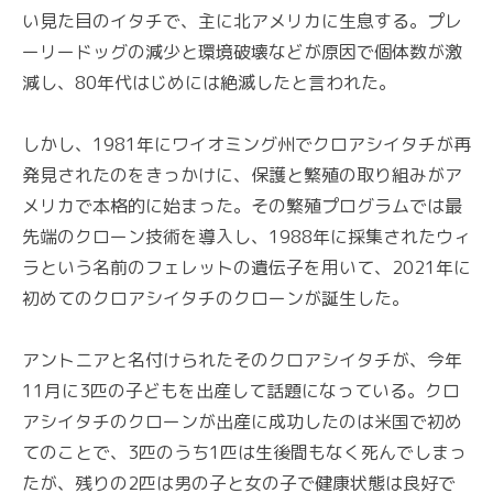
い見た目のイタチで、主に北アメリカに生息する。プレ
ーリードッグの減少と環境破壊などが原因で個体数が激
減し、80年代はじめには絶滅したと言われた。
しかし、1981年にワイオミング州でクロアシイタチが再
発見されたのをきっかけに、保護と繁殖の取り組みがア
メリカで本格的に始まった。その繁殖プログラムでは最
先端のクローン技術を導入し、1988年に採集されたウィ
ラという名前のフェレットの遺伝子を用いて、2021年に
初めてのクロアシイタチのクローンが誕生した。
アントニアと名付けられたそのクロアシイタチが、今年
11月に3匹の子どもを出産して話題になっている。クロ
アシイタチのクローンが出産に成功したのは米国で初め
てのことで、3匹のうち1匹は生後間もなく死んでしまっ
たが、残りの2匹は男の子と女の子で健康状態は良好で