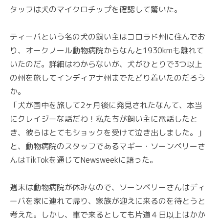
タッフは犬のマイクロチップを確認して驚いた。
ティーバという名の犬の飼い主はコロラド州に住んでお
り、オークノール動物病院からなんと1930kmも離れて
いたのだ。詳細はわからないが、犬がひとりで3つ以上
の州を旅してインディアナ州までたどり着いたのだろう
か。
「犬が国中を旅して2ヶ月後に発見されたなんて、本当
にクレイジーな話だわ！私たちが飼い主に電話したと
き、彼らはとてもショックを受けて泣き出しました。」
と、動物病院のスタッフであるマギー・ソーンベリーさ
んはTikTokを通じてNewsweekに語った。
週末は動物病院が休みなので、ソーンベリーさんはディ
ーバを家に連れて帰り、家族が迎えに来るのを待とうと
考えた。しかし、車で来るとしても片道４日以上はかか