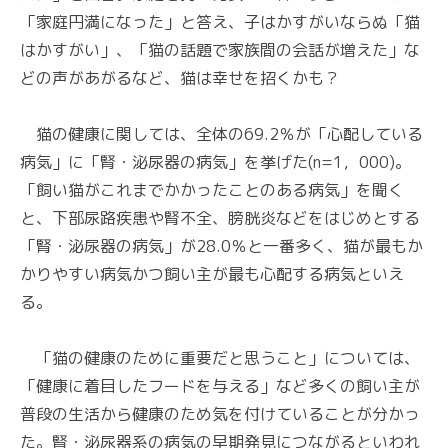
「家庭円満になった」と答え、子はかすがいならぬ「猫
はかすがい」、「猫の話題で家族間の会話が増えた」な
どの声があがるなど、猫は幸せを招くかも？
猫の健康に関しては、全体の69.2％が「心配している
病気」に「腎・泌尿器の病気」を挙げた(n=1，000)。
「飼い猫がこれまでかかったことのある病気」を聞く
と、下部尿路疾患や腎不全、膀胱炎などをはじめとする
「腎・泌尿器の病気」が28.0％と一番多く、猫が最もか
かりやすい病気かつ飼い主が最も心配する病気といえ
る。
「猫の健康のために重要だと思うこと」については、
「健康に着目したフードを与える」など多くの飼い主が
普段の生活から健康のため気を付けていることが分かっ
た。腎・泌尿器系の病気の早期発見につながるといわれ