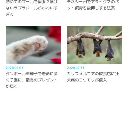
初めてのプールで緊張？泳げ
テネシー州でアライグマのペ
ないラブラドールがかわいす
ット飼育を後押しする法案
ぎる
2026.08.03
2026.07.31
ダンボール車椅子で懸命に歩
カリフォルニアの飲食店に狂
く子猫に、最高のプレゼント
犬病のコウモリが侵入
が届く