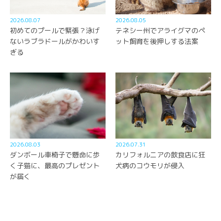
2026.08.07
2026.08.05
初めてのプールで緊張？泳げ
テネシー州でアライグマのペ
ないラブラドールがかわいす
ット飼育を後押しする法案
ぎる
2026.08.03
2026.07.31
ダンボール車椅子で懸命に歩
カリフォルニアの飲食店に狂
く子猫に、最高のプレゼント
犬病のコウモリが侵入
が届く