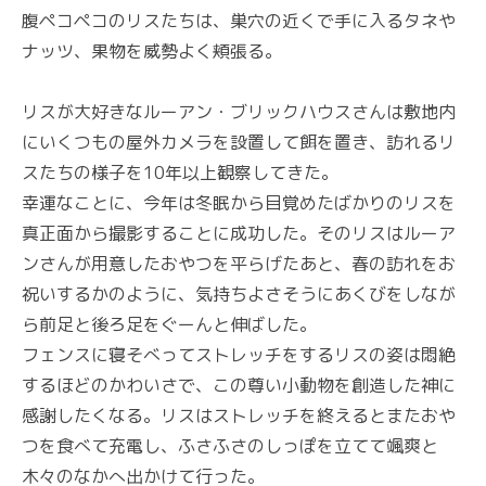
腹ペコペコのリスたちは、巣穴の近くで手に入るタネや
ナッツ、果物を威勢よく頬張る。
リスが大好きなルーアン・ブリックハウスさんは敷地内
にいくつもの屋外カメラを設置して餌を置き、訪れるリ
スたちの様子を10年以上観察してきた。
幸運なことに、今年は冬眠から目覚めたばかりのリスを
真正面から撮影することに成功した。そのリスはルーア
ンさんが用意したおやつを平らげたあと、春の訪れをお
祝いするかのように、気持ちよさそうにあくびをしなが
ら前足と後ろ足をぐーんと伸ばした。
フェンスに寝そべってストレッチをするリスの姿は悶絶
するほどのかわいさで、この尊い小動物を創造した神に
感謝したくなる。リスはストレッチを終えるとまたおや
つを食べて充電し、ふさふさのしっぽを立てて颯爽と
木々のなかへ出かけて行った。