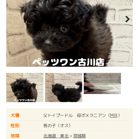
Next
犬種
父トイプードル 母ポメラニアン（
MIX
）
性別
男の子（オス）
地域
北海道・東北
>
宮城県