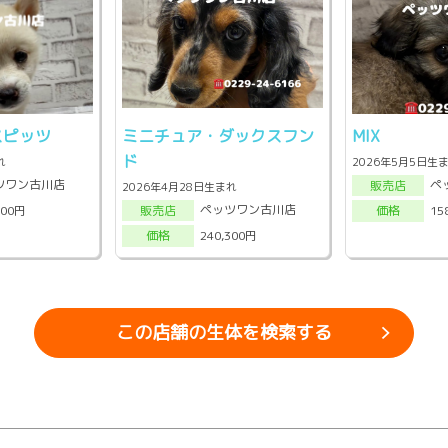
ピッツ
ミニチュア・ダックスフン
MIX
ド
れ
2026年5月5日生
ツワン古川店
ペ
販売店
2026年4月28日生まれ
ペッツワン古川店
000円
15
販売店
価格
240,300円
価格
この店舗の生体を検索する