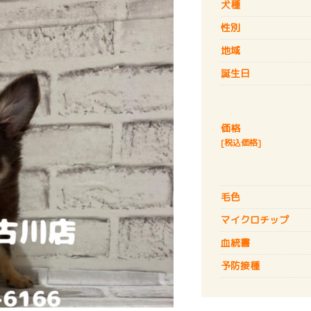
犬種
性別
地域
誕生日
価格
[税込価格]
毛色
マイクロチップ
血統書
予防接種