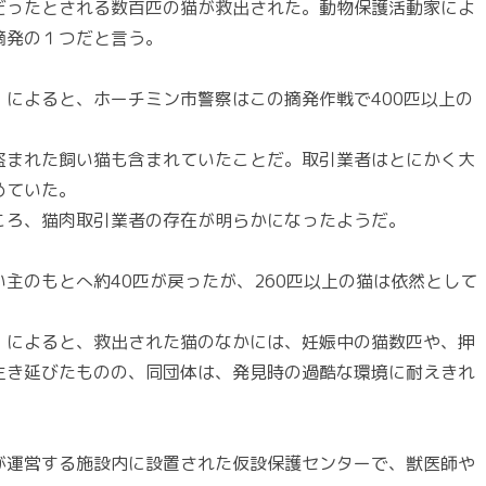
だったとされる数百匹の猫が救出された。動物保護活動家によ
摘発の１つだと言う。
によると、ホーチミン市警察はこの摘発作戦で400匹以上の
盗まれた飼い猫も含まれていたことだ。取引業者はとにかく大
めていた。
ころ、猫肉取引業者の存在が明らかになったようだ。
主のもとへ約40匹が戻ったが、260匹以上の猫は依然として
」によると、救出された猫のなかには、妊娠中の猫数匹や、押
生き延びたものの、同団体は、発見時の過酷な環境に耐えきれ
が運営する施設内に設置された仮設保護センターで、獣医師や