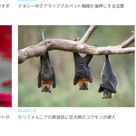
いすぎ
テネシー州でアライグマのペット飼育を後押しする法案
2026.07.31
ントが
カリフォルニアの飲食店に狂犬病のコウモリが侵入