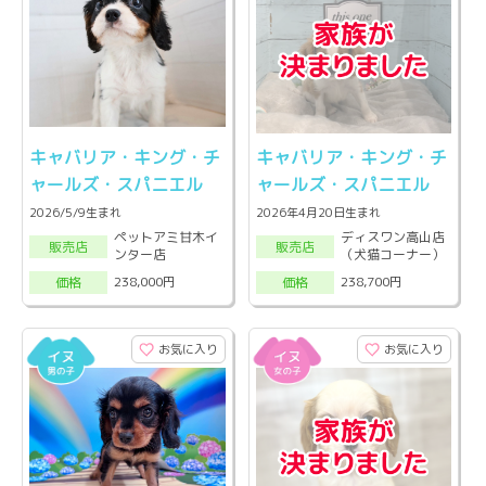
キャバリア・キング・チ
キャバリア・キング・チ
ャールズ・スパニエル
ャールズ・スパニエル
2026/5/9生まれ
2026年4月20日生まれ
ペットアミ甘木イ
ディスワン高山店
販売店
販売店
ンター店
（犬猫コーナー）
238,000円
238,700円
価格
価格
お気に入り
お気に入り