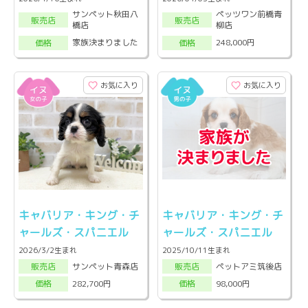
サンペット秋田八
ペッツワン前橋青
販売店
販売店
橋店
柳店
家族決まりました
248,000円
価格
価格
お気に入り
お気に入り
キャバリア・キング・チ
キャバリア・キング・チ
ャールズ・スパニエル
ャールズ・スパニエル
2026/3/2生まれ
2025/10/11生まれ
サンペット青森店
ペットアミ筑後店
販売店
販売店
282,700円
98,000円
価格
価格