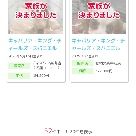
キャバリア・キング・チ
キャバリア・キング・チ
ャールズ・スパニエル
ャールズ・スパニエル
2025年5月16日生まれ
2025.3.23生まれ
ディスワン高山店
動物の森宇部店
販売店
販売店
（犬猫コーナー）
327,800円
価格
184,800円
価格
52
件中 1-20件を表示