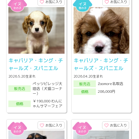
お気に入り
お気に入り
キャバリア・キング・チ
キャバリア・キング・チ
ャールズ・スパニエル
ャールズ・スパニエル
2026.5.20生まれ
2026.04.20生まれ
ペッツビレッジ大
Zoomore名取店
販売店
垣店（犬猫コーナ
販売店
286,000円
価格
ー）
￥190,000 わんに
価格
ゃんサマーフェア
お気に入り
お気に入り