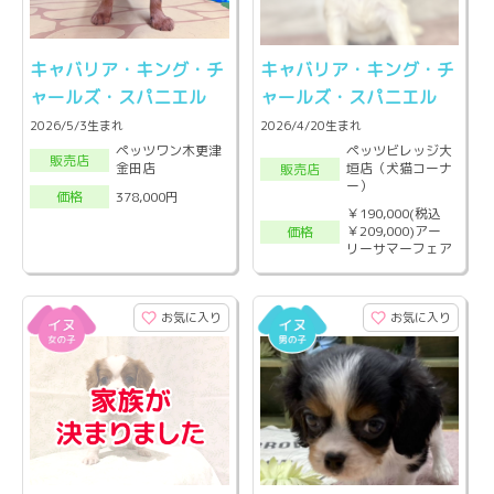
キャバリア・キング・チ
キャバリア・キング・チ
ャールズ・スパニエル
ャールズ・スパニエル
2026/5/3生まれ
2026/4/20生まれ
ペッツワン木更津
ペッツビレッジ大
販売店
金田店
垣店（犬猫コーナ
販売店
ー）
378,000円
価格
￥190,000(税込
￥209,000)アー
価格
リーサマーフェア
お気に入り
お気に入り