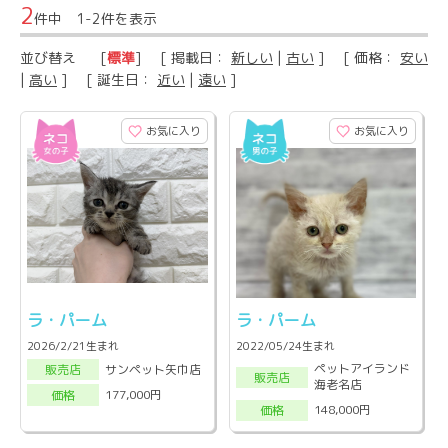
2
件中 1-2件を表示
並び替え
[
標準
] [ 掲載日：
新しい
|
古い
] [ 価格：
安い
|
高い
] [ 誕生日：
近い
|
遠い
]
お気に入り
お気に入り
ラ・パーム
ラ・パーム
2026/2/21生まれ
2022/05/24生まれ
ペットアイランド
サンペット矢巾店
販売店
販売店
海老名店
177,000円
価格
148,000円
価格