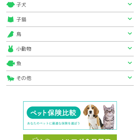
子犬
子猫
鳥
小動物
魚
その他