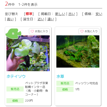
2
件中 1-2件を表示
並び替え
[
標準
] [ 掲載日：
新しい
|
古い
] [ 価格：
安い
|
高い
] [ 誕生日：
近い
|
遠い
]
お気に入り
お気に入り
ホテイソウ
水草
ペットプラザ京葉
ペッツワン可児店
販売店
船橋インター店
販売店
1円
価格
（鳥・小動物・魚
コーナー）
220円
価格