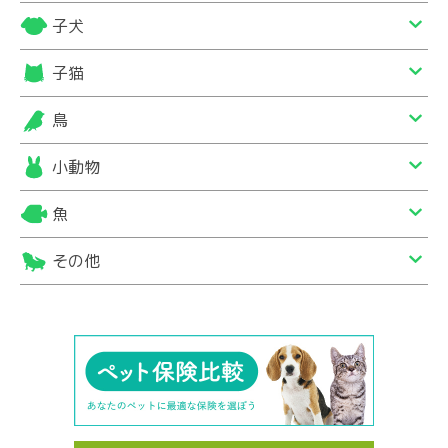
子犬
子猫
鳥
小動物
魚
その他