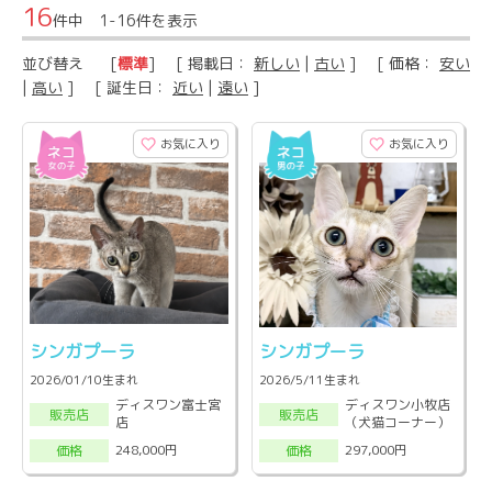
16
件中 1-16件を表示
並び替え
[
標準
] [ 掲載日：
新しい
|
古い
] [ 価格：
安い
|
高い
] [ 誕生日：
近い
|
遠い
]
お気に入り
お気に入り
シンガプーラ
シンガプーラ
2026/01/10生まれ
2026/5/11生まれ
ディスワン富士宮
ディスワン小牧店
販売店
販売店
店
（犬猫コーナー）
248,000円
297,000円
価格
価格