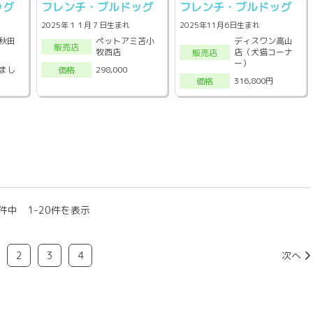
ッグ
フレンチ・ブルドッグ
フレンチ・ブルドッグ
2025年１１月７日生まれ
2025年11月6日生まれ
秋田
ペットアミ苫小
ディスワン高山
販売店
牧西店
店（犬猫コーナ
販売店
ー）
まし
298,000
価格
316,800円
価格
件中 1-20件を表示
2
3
4
次へ