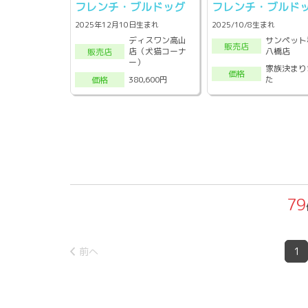
フレンチ・ブルドッグ
フレンチ・ブルド
2025年12月10日生まれ
2025/10/8生まれ
ディスワン高山
サンペット
販売店
店（犬猫コーナ
八橋店
販売店
ー）
家族決まり
価格
た
380,600円
価格
79
前へ
1