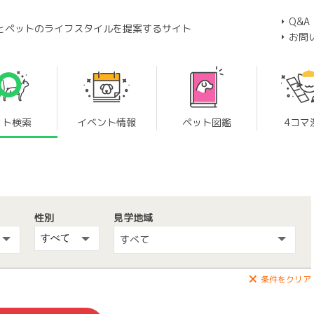
Q&A
とペットのライフスタイルを提案するサイト
お問
ット検索
イベント情報
ペット図鑑
4コマ
性別
見学地域
すべて
条件をクリア