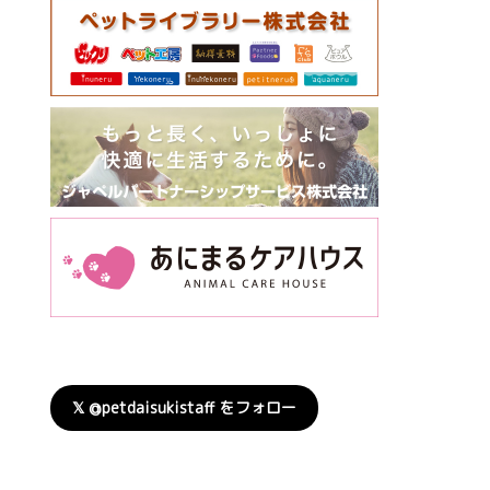
𝕏 @petdaisukistaff をフォロー