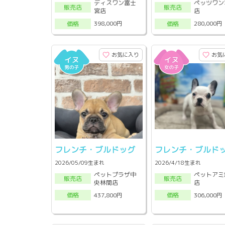
ディスワン富士
ペッツワン
販売店
販売店
宮店
店
398,000円
280,000円
価格
価格
お気に入り
お気
フレンチ・ブルドッグ
フレンチ・ブルド
2026/05/09生まれ
2026/4/18生まれ
ペットプラザ中
ペットアミ
販売店
販売店
央林間店
店
437,800円
306,000円
価格
価格