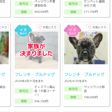
羽生
ペッツワン木更
サンペット盛岡
販売店
販売店
津金田店
みたけ店
448,000円
271,700円
価格
価格
に入り
お気に入り
お気に入り
ッグ
フレンチ・ブルドッグ
フレンチ・ブルドッグ
2026年4月21日生まれ
2026/4/25生まれ
坂出
ディスワン高山
ペッツワン小牧
販売店
店（犬猫コーナ
店
販売店
ー）
198,000円
価格
304,700円
価格