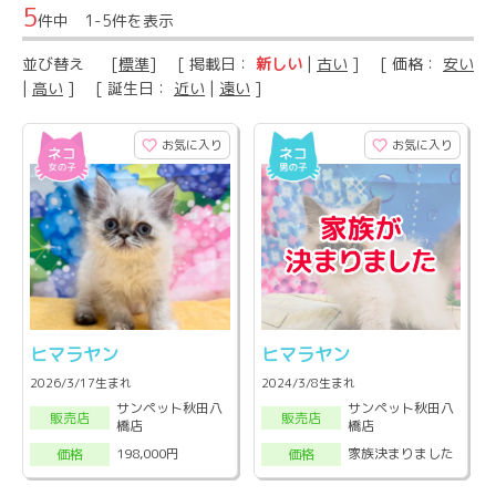
5
件中 1-5件を表示
並び替え
[
標準
] [ 掲載日：
新しい
|
古い
] [ 価格：
安い
|
高い
] [ 誕生日：
近い
|
遠い
]
お気に入り
お気に入り
ヒマラヤン
ヒマラヤン
2026/3/17生まれ
2024/3/8生まれ
サンペット秋田八
サンペット秋田八
販売店
販売店
橋店
橋店
198,000円
家族決まりました
価格
価格