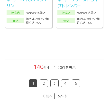
リン
プトレンパー
Zoomore弘前店
Zoomore弘前店
販売店
販売店
価格は店頭でご確
価格は店頭でご確
価格
価格
認ください。
認ください。
140
件中 1-20件を表示
1
2
3
4
5
前へ
次へ