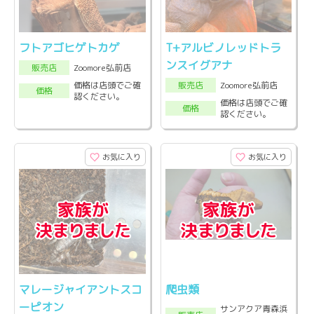
フトアゴヒゲトカゲ
T+アルビノレッドトラ
ンスイグアナ
Zoomore弘前店
販売店
Zoomore弘前店
価格は店頭でご確
販売店
価格
認ください。
価格は店頭でご確
価格
認ください。
お気に入り
お気に入り
マレージャイアントスコ
爬虫類
ーピオン
サンアクア青森浜