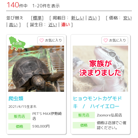
140
件中 1-20件を表示
並び替え
[
標準
] [ 掲載日：
新しい
|
古い
] [ 価格：
安い
|
高い
] [ 誕生日：
近い
|
遠い
]
お気に入り
お気に入り
爬虫類
ヒョウモントカゲモド
キ / ハイイエロー
2021/4/15生まれ
PET'S MAX伊勢崎
Zoomore弘前店
販売店
販売店
店
価格は店頭でご確
価格
598,000円
価格
認ください。