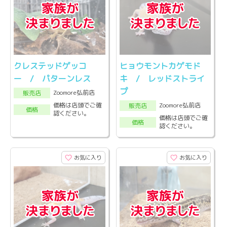
クレステッドゲッコ
ヒョウモントカゲモド
ー / パターンレス
キ / レッドストライ
プ
Zoomore弘前店
販売店
Zoomore弘前店
価格は店頭でご確
販売店
価格
認ください。
価格は店頭でご確
価格
認ください。
お気に入り
お気に入り