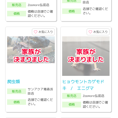
販売店
田店
Zoomore弘前店
販売店
店頭でご確認くだ
価格
価格は店頭でご確
さい。
価格
認ください。
お気に入り
お気に入り
爬虫類
ヒョウモントカゲモド
キ / エニグマ
サンアクア青森浜
販売店
田店
Zoomore弘前店
販売店
店頭でご確認くだ
価格
価格は店頭でご確
さい。
価格
認ください。