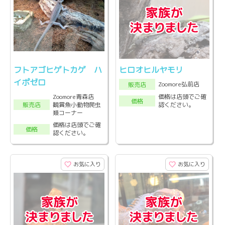
フトアゴヒゲトカゲ ハ
ヒロオヒルヤモリ
イポゼロ
Zoomore弘前店
販売店
Zoomore青森店
価格は店頭でご確
価格
観賞魚小動物爬虫
認ください。
販売店
類コーナー
価格は店頭でご確
価格
認ください。
お気に入り
お気に入り