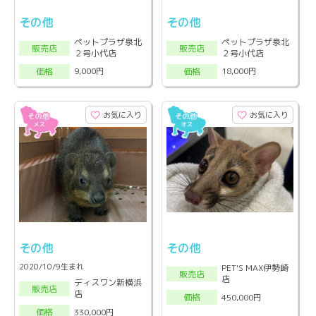
その他
その他
ペットプラザ泉北
ペットプラザ泉北
販売店
販売店
２号小代店
２号小代店
9,000円
18,000円
価格
価格
お気に入り
お気に入り
その他
その他
2020/10/9生まれ
PET'S MAX伊勢崎
販売店
店
ディスワン新横浜
販売店
店
450,000円
価格
330,000円
価格