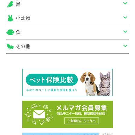
鳥
小動物
魚
その他