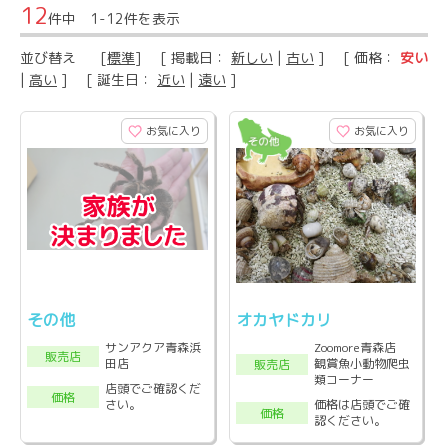
12
件中 1-12件を表示
並び替え
[
標準
] [ 掲載日：
新しい
|
古い
] [ 価格：
安い
|
高い
] [ 誕生日：
近い
|
遠い
]
お気に入り
お気に入り
その他
オカヤドカリ
サンアクア青森浜
Zoomore青森店
販売店
田店
観賞魚小動物爬虫
販売店
類コーナー
店頭でご確認くだ
価格
さい。
価格は店頭でご確
価格
認ください。