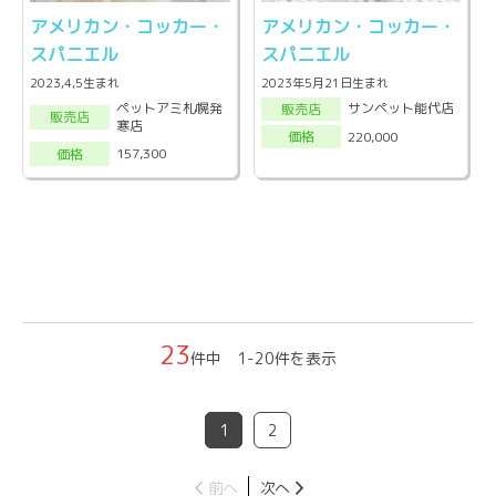
アメリカン・コッカー・
アメリカン・コッカー・
スパニエル
スパニエル
2023,4,5生まれ
2023年5月21日生まれ
ペットアミ札幌発
サンペット能代店
販売店
販売店
寒店
220,000
価格
157,300
価格
23
件中 1-20件を表示
1
2
前へ
次へ