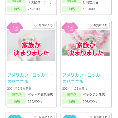
販売店
販売店
（犬猫コーナー）
り阿左美店
265,100円
358,000円
価格
価格
お気に入り
お気に入り
アメリカン・コッカー・
アメリカン・コッカー・
スパニエル
スパニエル
2024/12/3生まれ
2024.11.23生まれ
ペットアミ筑後店
ペッツワン関店
販売店
販売店
328,000円
384,000円
価格
価格
お気に入り
お気に入り