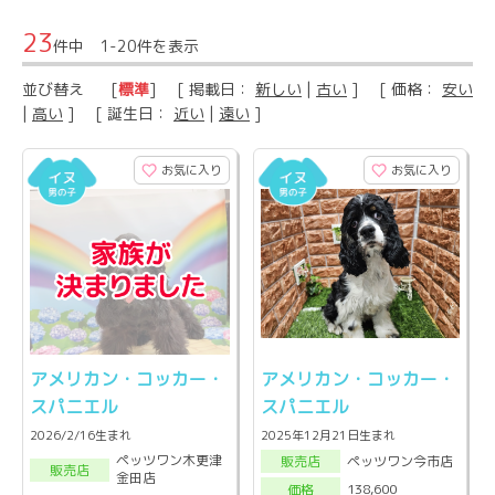
23
件中 1-20件を表示
並び替え
[
標準
] [ 掲載日：
新しい
|
古い
] [ 価格：
安い
|
高い
] [ 誕生日：
近い
|
遠い
]
お気に入り
お気に入り
アメリカン・コッカー・
アメリカン・コッカー・
スパニエル
スパニエル
2026/2/16生まれ
2025年12月21日生まれ
ペッツワン木更津
ペッツワン今市店
販売店
販売店
金田店
138,600
価格