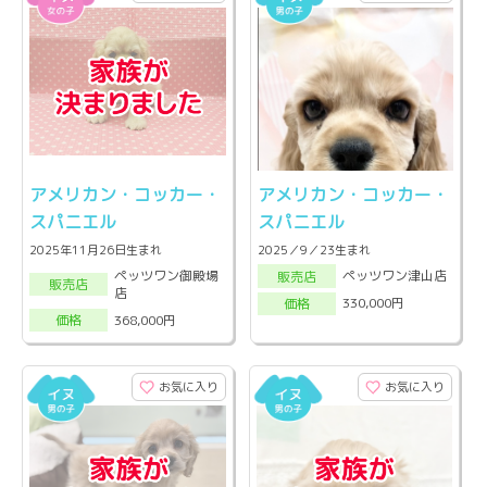
アメリカン・コッカー・
アメリカン・コッカー・
スパニエル
スパニエル
2025年11月26日生まれ
2025／9／23生まれ
ペッツワン御殿場
ペッツワン津山店
販売店
販売店
店
330,000円
価格
368,000円
価格
お気に入り
お気に入り