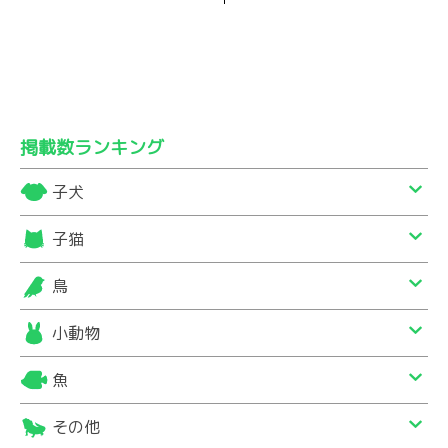
掲載数ランキング
子犬
子猫
鳥
小動物
魚
その他