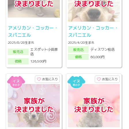
アメリカン・コッカー・
アメリカン・コッカー・
スパニエル
スパニエル
2025/8/28生まれ
2025/4/20生まれ
エスポット小田原
ディスワン桂店
販売店
販売店
店
60,000円
価格
126,500円
価格
お気に入り
お気に入り