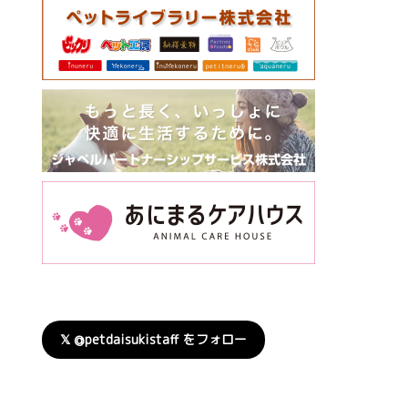
𝕏 @petdaisukistaff をフォロー