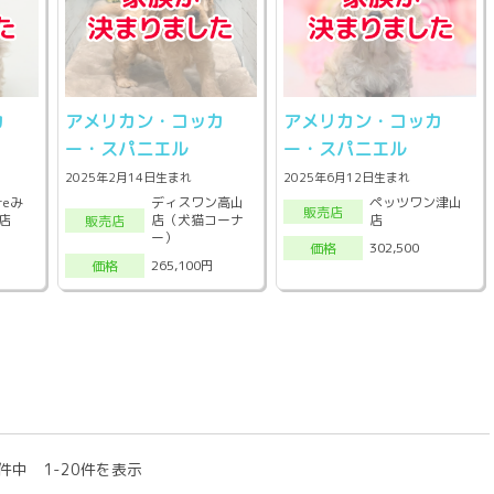
カ
アメリカン・コッカ
アメリカン・コッカ
ー・スパニエル
ー・スパニエル
2025年2月14日生まれ
2025年6月12日生まれ
reみ
ディスワン高山
ペッツワン津山
販売店
店
店（犬猫コーナ
店
販売店
ー）
302,500
価格
265,100円
価格
件中 1-20件を表示