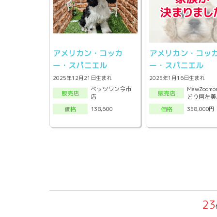
アメリカン・コッカ
アメリカン・コッ
ー・スパニエル
ー・スパニエル
2025年12月21日生まれ
2025年1月16日生まれ
ペッツワン今市
MewZoomo
販売店
販売店
店
どり阿左美
138,600
358,000円
価格
価格
23