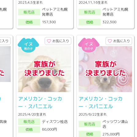
2023,4,5生まれ
2024,11,16生まれ
札幌
ペットアミ札幌
ペットアミ札幌
販売店
販売店
発寒店
発寒店
157,300
322,300
価格
価格
に入り
お気に入り
お気に入り
カ
アメリカン・コッカ
アメリカン・コッカ
ー・スパニエル
ー・スパニエル
2025/4/20生まれ
2025/6/22生まれ
筑後
ペッツワン津山
ディスワン桂店
販売店
販売店
店
60,000円
価格
275,000円
価格