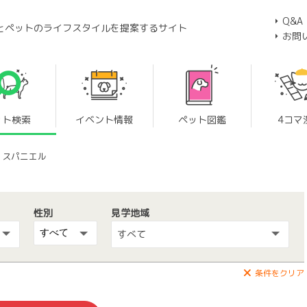
Q&A
とペットのライフスタイルを提案するサイト
お問
ット検索
イベント情報
ペット図鑑
4コマ
・スパニエル
性別
見学地域
すべて
条件をクリア