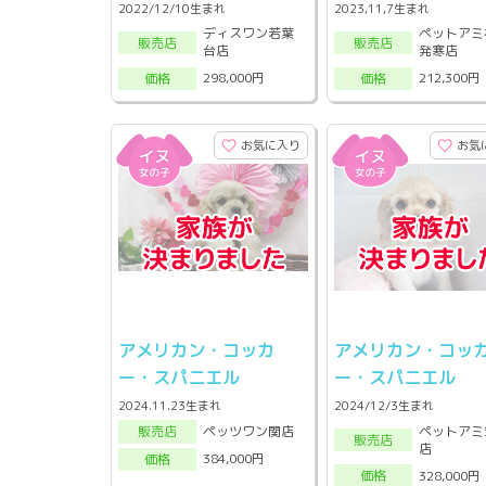
2022/12/10生まれ
2023,11,7生まれ
ディスワン若葉
ペットアミ
販売店
販売店
台店
発寒店
298,000円
212,300円
価格
価格
お気に入り
お気
アメリカン・コッカ
アメリカン・コッ
ー・スパニエル
ー・スパニエル
2024.11.23生まれ
2024/12/3生まれ
ペットアミ
ペッツワン関店
販売店
販売店
店
384,000円
価格
328,000円
価格