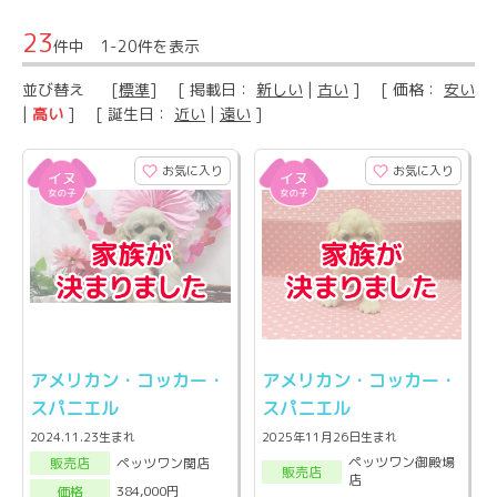
23
件中 1-20件を表示
並び替え
[
標準
] [ 掲載日：
新しい
|
古い
] [ 価格：
安い
|
高い
] [ 誕生日：
近い
|
遠い
]
お気に入り
お気に入り
アメリカン・コッカー・
アメリカン・コッカー・
スパニエル
スパニエル
2024.11.23生まれ
2025年11月26日生まれ
ペッツワン御殿場
ペッツワン関店
販売店
販売店
店
384,000円
価格