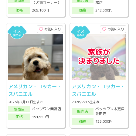
販売店
販売店
（犬猫コーナー）
寒店
265,100円
212,300円
価格
価格
お気に入り
お気に入り
アメリカン・コッカー・
アメリカン・コッカー・
スパニエル
スパニエル
2026年3月11日生まれ
2026/2/16生まれ
ペッツワン木更津
ペッツワン秦野店
販売店
販売店
金田店
151,550円
価格
135,000円
価格