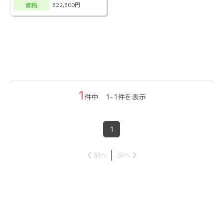
322,300円
価格
1
件中 1-1件を表示
1
前へ
次へ