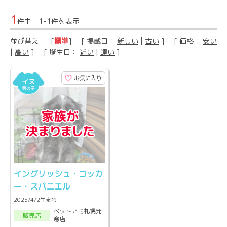
1
件中 1-1件を表示
並び替え
[
標準
] [ 掲載日：
新しい
|
古い
] [ 価格：
安い
|
高い
] [ 誕生日：
近い
|
遠い
]
お気に入り
イングリッシュ・コッカ
ー・スパニエル
2025/4/2生まれ
ペットアミ札幌発
販売店
寒店